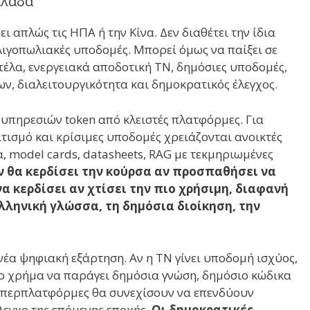
λλάδα
ι απλώς τις ΗΠΑ ή την Κίνα. Δεν διαθέτει την ίδια
λιγοπωλιακές υποδομές. Μπορεί όμως να παίξει σε
τέλα, ενεργειακά αποδοτική ΤΝ, δημόσιες υποδομές,
ν, διαλειτουργικότητα και δημοκρατικός έλεγχος.
 υπηρεσιών token από κλειστές πλατφόρμες. Για
ιτισμό και κρίσιμες υποδομές χρειάζονται ανοικτές
, model cards, datasheets, RAG με τεκμηριωμένες
ν θα κερδίσει την κούρσα αν προσπαθήσει να
α κερδίσει αν χτίσει την πιο χρήσιμη, διαφανή
λληνική γλώσσα, τη δημόσια διοίκηση, την
νέα ψηφιακή εξάρτηση. Αν η ΤΝ γίνει υποδομή ισχύος,
ιο χρήμα να παράγει δημόσια γνώση, δημόσιο κώδικα
ς υπερπλατφόρμες θα συνεχίσουν να επενδύουν
λεγχο της επόμενης εποχής.
Οι δημοκρατικές