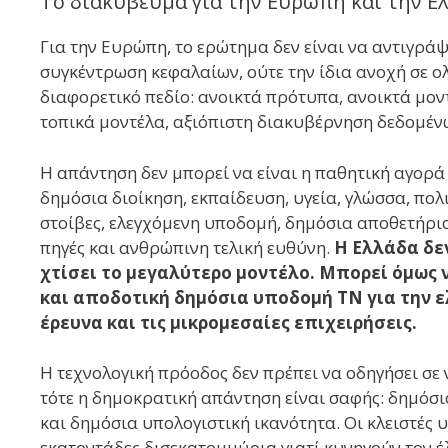
Το διακύβευμα για την Ευρώπη και την Ε
Για την Ευρώπη, το ερώτημα δεν είναι να αντιγράψε
συγκέντρωση κεφαλαίων, ούτε την ίδια ανοχή σε ο
διαφορετικό πεδίο: ανοικτά πρότυπα, ανοικτά μον
τοπικά μοντέλα, αξιόπιστη διακυβέρνηση δεδομένω
Η απάντηση δεν μπορεί να είναι η παθητική αγορά
δημόσια διοίκηση, εκπαίδευση, υγεία, γλώσσα, πολ
στοίβες, ελεγχόμενη υποδομή, δημόσια αποθετήρια
πηγές και ανθρώπινη τελική ευθύνη.
Η Ελλάδα δε
χτίσει το μεγαλύτερο μοντέλο. Μπορεί όμως ν
και αποδοτική δημόσια υποδομή ΤΝ για την ε
έρευνα και τις μικρομεσαίες επιχειρήσεις.
Η τεχνολογική πρόοδος δεν πρέπει να οδηγήσει σε 
τότε η δημοκρατική απάντηση είναι σαφής: δημόσ
και δημόσια υπολογιστική ικανότητα. Οι κλειστέ
εκατοντάδες δισεκατομμύρια γιατί κυνηγούν τον έ