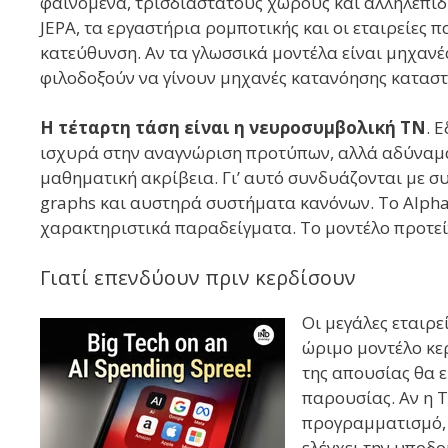
φαινόμενα, τρισδιάστατους χώρους και αλληλεπίδρ
JEPA, τα εργαστήρια ρομποτικής και οι εταιρείες 
κατεύθυνση. Αν τα γλωσσικά μοντέλα είναι μηχαν
φιλοδοξούν να γίνουν μηχανές κατανόησης κατασ
Η τέταρτη τάση είναι η νευροσυμβολική ΤΝ
. 
ισχυρά στην αναγνώριση προτύπων, αλλά αδύναμα 
μαθηματική ακρίβεια. Γι’ αυτό συνδυάζονται με σ
graphs και αυστηρά συστήματα κανόνων. Το Alpha
χαρακτηριστικά παραδείγματα. Το μοντέλο προτείν
Γιατί επενδύουν πριν κερδίσουν
Οι μεγάλες εταιρε
ώριμο μοντέλο κε
της απουσίας θα ε
παρουσίας. Αν η Τ
προγραμματισμό, 
ελέγχει την υποδο