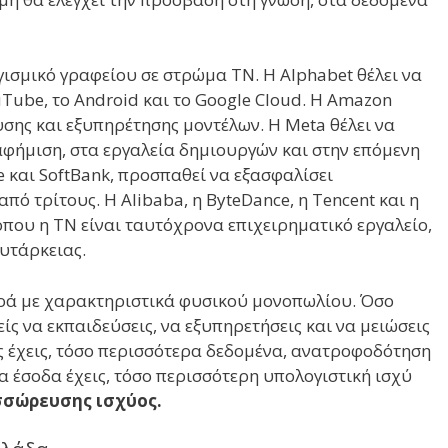
ογισμικό γραφείου σε στρώμα ΤΝ. Η Alphabet θέλει να
uTube, το Android και το Google Cloud. Η Amazon
υσης και εξυπηρέτησης μοντέλων. Η Meta θέλει να
αφήμιση, στα εργαλεία δημιουργών και στην επόμενη
e και SoftBank, προσπαθεί να εξασφαλίσει
πό τρίτους. Η Alibaba, η ByteDance, η Tencent και η
όπου η ΤΝ είναι ταυτόχρονα επιχειρηματικό εργαλείο,
υτάρκειας.
γορά με χαρακτηριστικά φυσικού μονοπωλίου. Όσο
ς να εκπαιδεύσεις, να εξυπηρετήσεις και να μειώσεις
ς έχεις, τόσο περισσότερα δεδομένα, ανατροφοδότηση
α έσοδα έχεις, τόσο περισσότερη υπολογιστική ισχύ
σσώρευσης ισχύος.