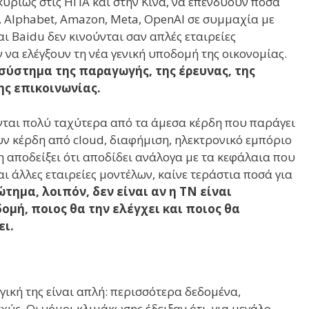
κυρίως στις ΗΠΑ και στην Κίνα, να επενδύουν ποσά
 Alphabet, Amazon, Meta, OpenAI σε συμμαχία με
αι Baidu δεν κινούνται σαν απλές εταιρείες
να ελέγξουν τη νέα γενική υποδομή της οικονομίας.
σύστημα της παραγωγής, της έρευνας, της
ης επικοινωνίας.
ονται πολύ ταχύτερα από τα άμεσα κέρδη που παράγει
υν κέρδη από cloud, διαφήμιση, ηλεκτρονικό εμπόριο
η αποδείξει ότι αποδίδει ανάλογα με τα κεφάλαια που
ι άλλες εταιρείες μοντέλων, καίνε τεράστια ποσά για
ώτημα, λοιπόν, δεν είναι αν η ΤΝ είναι
ομή, ποιος θα την ελέγχει και ποιος θα
ει.
γική της είναι απλή: περισσότερα δεδομένα,
ύς. Οι νόμοι κλιμάκωσης έδειξαν ότι, για μεγάλο