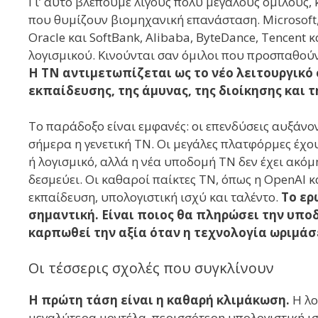
Γι’ αυτό βλέπουμε λίγους πολύ μεγάλους ομίλους, 
που θυμίζουν βιομηχανική επανάσταση. Microsoft,
Oracle και SoftBank, Alibaba, ByteDance, Tencent κ
λογισμικού. Κινούνται σαν όμιλοι που προσπαθούν 
Η ΤΝ αντιμετωπίζεται ως το νέο λειτουργικό 
εκπαίδευσης, της άμυνας, της διοίκησης και τ
Το παράδοξο είναι εμφανές: οι επενδύσεις αυξάν
σήμερα η γενετική ΤΝ. Οι μεγάλες πλατφόρμες έχο
ή λογισμικό, αλλά η νέα υποδομή ΤΝ δεν έχει ακόμ
δεσμεύει. Οι καθαροί παίκτες ΤΝ, όπως η OpenAI κα
εκπαίδευση, υπολογιστική ισχύ και ταλέντο.
Το ερ
σημαντική. Είναι ποιος θα πληρώσει την υποδ
καρπωθεί την αξία όταν η τεχνολογία ωριμάσ
Οι τέσσερις σχολές που συγκλίνουν
Η πρώτη τάση είναι η καθαρή κλιμάκωση.
Η λο
μεγαλύτερα μοντέλα, περισσότερη υπολογιστική ισχ