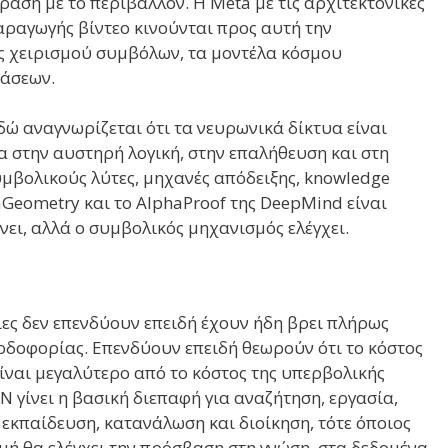
αση με το περιβάλλον. Η Meta με τις αρχιτεκτονικές
παραγωγής βίντεο κινούνται προς αυτή την
ές χειρισμού συμβόλων, τα μοντέλα κόσμου
τάσεων.
Εδώ αναγνωρίζεται ότι τα νευρωνικά δίκτυα είναι
στην αυστηρή λογική, στην επαλήθευση και στη
υμβολικούς λύτες, μηχανές απόδειξης, knowledge
Geometry και το AlphaProof της DeepMind είναι
ει, αλλά ο συμβολικός μηχανισμός ελέγχει.
ίες δεν επενδύουν επειδή έχουν ήδη βρει πλήρως
ρδοφορίας. Επενδύουν επειδή θεωρούν ότι το κόστος
ίναι μεγαλύτερο από το κόστος της υπερβολικής
Ν γίνει η βασική διεπαφή για αναζήτηση, εργασία,
εκπαίδευση, κατανάλωση και διοίκηση, τότε όποιος
μή θα ελέγχει την πρόσβαση στη γνώση, στα δεδομένα