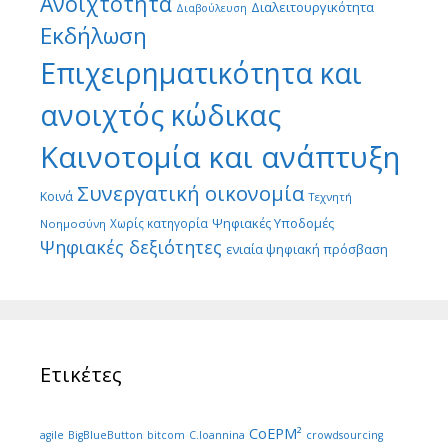
Ανοιχτότητα
Διαλειτουργικότητα
Διαβούλευση
Εκδήλωση
Επιχειρηματικότητα και
ανοιχτός κώδικας
Καινοτομία και ανάπτυξη
Συνεργατική οικονομία
Κοινά
Τεχνητή
Ψηφιακές Υποδομές
Χωρίς κατηγορία
Νοημοσύνη
Ψηφιακές δεξιότητες
ενιαία ψηφιακή πρόσβαση
Ετικέτες
CoEPM²
agile
BigBlueButton
bitcom
C.Ioannina
crowdsourcing