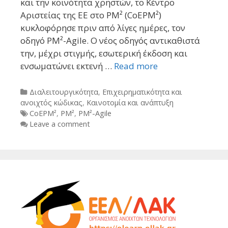
και την κοινότητα χρηστών, το Κέντρο
Αριστείας της ΕΕ στο PM² (CoEPM²)
κυκλοφόρησε πριν από λίγες ημέρες, τον
οδηγό PM²-Agile. Ο νέος οδηγός αντικαθιστά
την, μέχρι στιγμής, εσωτερική έκδοση και
ενσωματώνει εκτενή …
Read more
Categories
Διαλειτουργικότητα
,
Επιχειρηματικότητα και
ανοιχτός κώδικας
,
Καινοτομία και ανάπτυξη
Tags
CoEPM²
,
PM²
,
PM²-Agile
Leave a comment