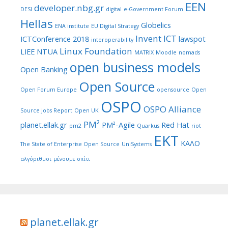
EEN
developer.nbg.gr
DESI
digital
e-Government Forum
Hellas
Globelics
ENA institute
EU Digital Strategy
Invent ICT
ICTConference 2018
lawspot
interoperability
Linux Foundation
LIEE NTUA
MATRIX
Moodle
nomads
open business models
Open Banking
Open Source
Open Forum Europe
opensource
Open
OSPO
OSPO Alliance
Source Jobs Report
Open UK
PM²
planet.ellak.gr
PM²-Agile
Red Hat
pm2
Quarkus
riot
ΕΚΤ
ΚΑΛΟ
The State of Enterprise Open Source
UniSystems
αλγόριθμοι
μένουμε σπίτι
planet.ellak.gr