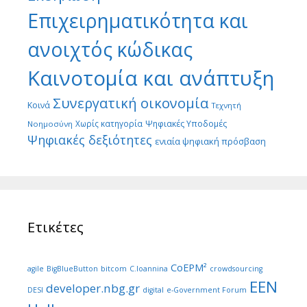
Επιχειρηματικότητα και
ανοιχτός κώδικας
Καινοτομία και ανάπτυξη
Συνεργατική οικονομία
Κοινά
Τεχνητή
Χωρίς κατηγορία
Ψηφιακές Υποδομές
Νοημοσύνη
Ψηφιακές δεξιότητες
ενιαία ψηφιακή πρόσβαση
Ετικέτες
CoEPM²
agile
BigBlueButton
bitcom
C.Ioannina
crowdsourcing
EEN
developer.nbg.gr
DESI
digital
e-Government Forum