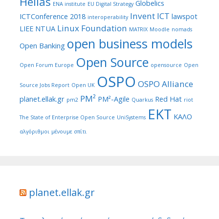
Hellas
Globelics
ENA institute
EU Digital Strategy
Invent ICT
ICTConference 2018
lawspot
interoperability
Linux Foundation
LIEE NTUA
MATRIX
Moodle
nomads
open business models
Open Banking
Open Source
Open Forum Europe
opensource
Open
OSPO
OSPO Alliance
Source Jobs Report
Open UK
PM²
planet.ellak.gr
PM²-Agile
Red Hat
pm2
Quarkus
riot
ΕΚΤ
ΚΑΛΟ
The State of Enterprise Open Source
UniSystems
αλγόριθμοι
μένουμε σπίτι
planet.ellak.gr