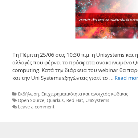
Τη Πέμπτη 25/06 στις 10:30 π.μ, η Unisystems και
αλλαγές που φέρνει το πρόσφατα ανακοινωμένο Qu
computing. Κατά την διάρκεια τoυ webinar θα παρ
και την Uni Systems εξηγώντας γιατί το …
Read mo
Categories
Εκδήλωση
,
Επιχειρηματικότητα και ανοιχτός κώδικας
Tags
Open Source
,
Quarkus
,
Red Hat
,
UniSystems
Leave a comment