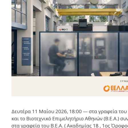
Δευτέρα 11 Μαΐου 2026, 18:00 — στα γραφεία του 
και το Βιοτεχνικό Επιμελητήριο Αθηνών (Β.Ε.Α.) σ
στα γραφεία του Β.Ε.Α. ( Ακαδημίας 18 , 1ος Όρο