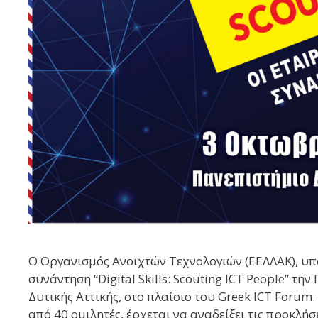
Ο Οργανισμός Ανοιχτών Τεχνολογιών (ΕΕΛΛΑΚ), υπο
συνάντηση “Digital Skills: Scouting ICT People” 
Δυτικής Αττικής, στο πλαίσιο του Greek ICT Foru
από 40 ομιλητές, έρχεται να αναδείξει τις προκλήσε