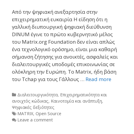
Από την ψηφιακή ανεξαρτησία στην
επιχειρηματική ευκαιρία Η είδηση ότι η
γαλλική διυπουργική ψηφιακή διεύθυνση
DINUM έγινε το πρώτο κυβερνητικό μέλος
του Matrix.org Foundation δεν είναι απλώς
ένα τεχνολογικό ορόσημο, είναι μια καθαρή
σήμανση ζήτησης για ανοικτές, ασφαλείς και
διαλειτουργικές υποδομές επικοινωνίας σε
ολόκληρη την Ευρώπη. Το Matrix, ήδη βάση
του Tchap για τους Γάλλους …
Read more
Categories
Διαλειτουργικότητα
,
Επιχειρηματικότητα και
ανοιχτός κώδικας
,
Καινοτομία και ανάπτυξη
,
Ψηφιακές δεξιότητες
Tags
MATRIX
,
Open Source
Leave a comment