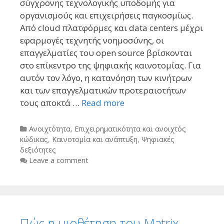
σύγχρονης τεχνολογικής υποδομής για
οργανισμούς και επιχειρήσεις παγκοσμίως.
Από cloud πλατφόρμες και data centers μέχρι
εφαρμογές τεχνητής νοημοσύνης, οι
επαγγελματίες του open source βρίσκονται
στο επίκεντρο της ψηφιακής καινοτομίας. Για
αυτόν τον λόγο, η κατανόηση των κινήτρων
και των επαγγελματικών προτεραιοτήτων
τους αποκτά …
Read more
Categories
Ανοιχτότητα
,
Επιχειρηματικότητα και ανοιχτός
κώδικας
,
Καινοτομία και ανάπτυξη
,
Ψηφιακές
δεξιότητες
Leave a comment
Πώς η υιοθέτηση του Matrix