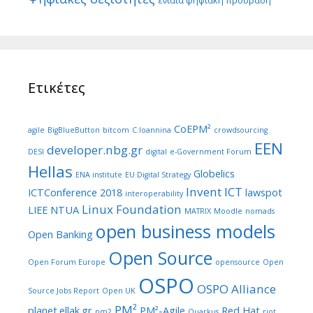
Ετικέτες
CoEPM²
agile
BigBlueButton
bitcom
C.Ioannina
crowdsourcing
EEN
developer.nbg.gr
DESI
digital
e-Government Forum
Hellas
Globelics
ENA institute
EU Digital Strategy
Invent ICT
ICTConference 2018
lawspot
interoperability
Linux Foundation
LIEE NTUA
MATRIX
Moodle
nomads
open business models
Open Banking
Open Source
Open Forum Europe
opensource
Open
OSPO
OSPO Alliance
Source Jobs Report
Open UK
PM²
planet.ellak.gr
PM²-Agile
Red Hat
pm2
Quarkus
riot