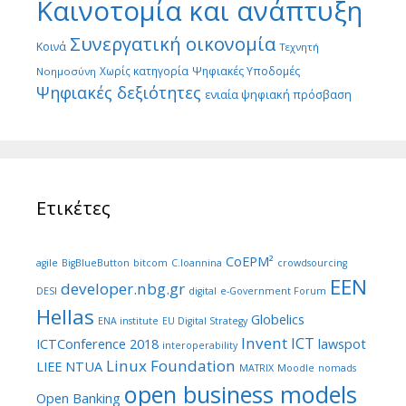
Καινοτομία και ανάπτυξη
Συνεργατική οικονομία
Κοινά
Τεχνητή
Χωρίς κατηγορία
Ψηφιακές Υποδομές
Νοημοσύνη
Ψηφιακές δεξιότητες
ενιαία ψηφιακή πρόσβαση
Ετικέτες
CoEPM²
agile
BigBlueButton
bitcom
C.Ioannina
crowdsourcing
EEN
developer.nbg.gr
DESI
digital
e-Government Forum
Hellas
Globelics
ENA institute
EU Digital Strategy
Invent ICT
ICTConference 2018
lawspot
interoperability
Linux Foundation
LIEE NTUA
MATRIX
Moodle
nomads
open business models
Open Banking