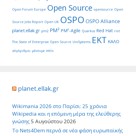
Open Source
Open Forum Europe
opensource
Open
OSPO
OSPO Alliance
Source Jobs Report
Open UK
PM²
planet.ellak.gr
PM²-Agile
Red Hat
pm2
Quarkus
riot
ΕΚΤ
ΚΑΛΟ
The State of Enterprise Open Source
UniSystems
αλγόριθμοι
μένουμε σπίτι
planet.ellak.gr
Wikimania 2026 στο Παρίσι: 25 χρόνια
Wikipedia και η επόμενη μέρα της ελεύθερης
γνώσης
5 Αυγούστου 2026
Το Nets4Dem περνά σε νέα φάση ευρωπαϊκής