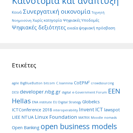
Καινοτομία και ανάπτυξη
Συνεργατική οικονομία
Κοινά
Τεχνητή
Ψηφιακές Υποδομές
Χωρίς κατηγορία
Νοημοσύνη
Ψηφιακές δεξιότητες
ενιαία ψηφιακή πρόσβαση
Ετικέτες
CoEPM²
agile
BigBlueButton
bitcom
C.Ioannina
crowdsourcing
EEN
developer.nbg.gr
DESI
digital
e-Government Forum
Hellas
Globelics
ENA institute
EU Digital Strategy
Invent ICT
ICTConference 2018
lawspot
interoperability
Linux Foundation
LIEE NTUA
MATRIX
Moodle
nomads
open business models
Open Banking