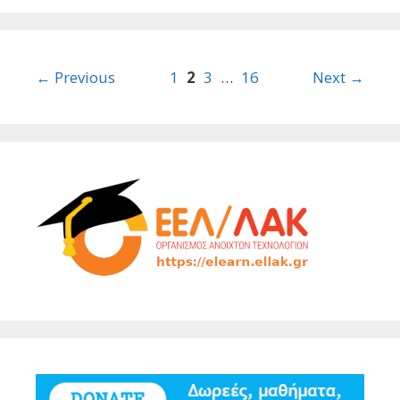
Post
← Previous
1
2
3
…
16
Next →
navigation