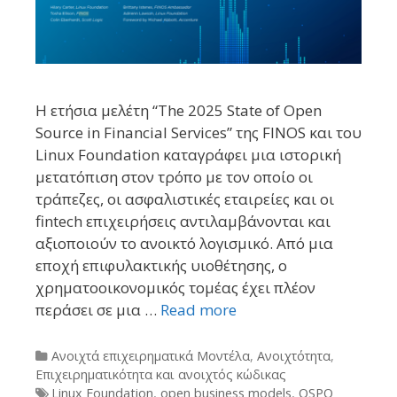
Η ετήσια μελέτη “The 2025 State of Open
Source in Financial Services” της FINOS και του
Linux Foundation καταγράφει μια ιστορική
μετατόπιση στον τρόπο με τον οποίο οι
τράπεζες, οι ασφαλιστικές εταιρείες και οι
fintech επιχειρήσεις αντιλαμβάνονται και
αξιοποιούν το ανοικτό λογισμικό. Από μια
εποχή επιφυλακτικής υιοθέτησης, ο
χρηματοοικονομικός τομέας έχει πλέον
περάσει σε μια …
Read more
Categories
Ανοιχτά επιχειρηματικά Μοντέλα
,
Ανοιχτότητα
,
Επιχειρηματικότητα και ανοιχτός κώδικας
Tags
Linux Foundation
,
open business models
,
OSPO