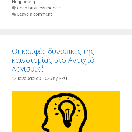
Νοημοσύνη
Tags
open business models
Leave a comment
Οι κρυφές δυναμικές της
καινοτομίας στο Ανοιχτό
Λογισμικό
12 Ιανουαρίου 2026
by
Pkst