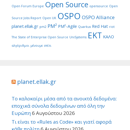
Open Source
Open Forum Europe
opensource
Open
OSPO
OSPO Alliance
Source Jobs Report
Open UK
PM²
planet.ellak.gr
PM²-Agile
Red Hat
pm2
Quarkus
riot
ΕΚΤ
ΚΑΛΟ
The State of Enterprise Open Source
UniSystems
αλγόριθμοι
μένουμε σπίτι
planet.ellak.gr
Το καλοκαίρι μέσα από τα ανοικτά δεδομένα:
εποχικά σύνολα δεδομένων από όλη την
Ευρώπη
6 Αυγούστου 2026
Τι είναι το «Rules as Code» και γιατί αφορά
κάθε πολίτη
6 Αυγούστου 2026