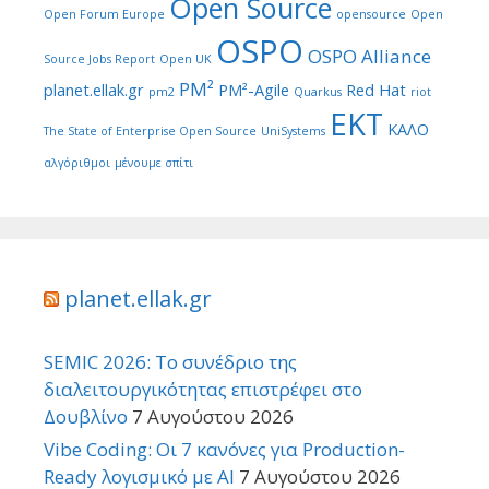
Open Source
Open Forum Europe
opensource
Open
OSPO
OSPO Alliance
Source Jobs Report
Open UK
PM²
planet.ellak.gr
PM²-Agile
Red Hat
pm2
Quarkus
riot
ΕΚΤ
ΚΑΛΟ
The State of Enterprise Open Source
UniSystems
αλγόριθμοι
μένουμε σπίτι
planet.ellak.gr
SEMIC 2026: Το συνέδριο της
διαλειτουργικότητας επιστρέφει στο
Δουβλίνο
7 Αυγούστου 2026
Vibe Coding: Οι 7 κανόνες για Production-
Ready λογισμικό με AI
7 Αυγούστου 2026