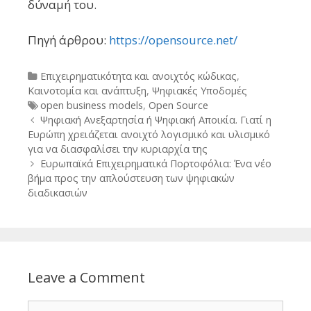
δύναμή του.
Πηγή άρθρου:
https://opensource.net/
Categories
Επιχειρηματικότητα και ανοιχτός κώδικας
,
Καινοτομία και ανάπτυξη
,
Ψηφιακές Υποδομές
Tags
open business models
,
Open Source
Post
Ψηφιακή Ανεξαρτησία ή Ψηφιακή Αποικία. Γιατί η
navigation
Ευρώπη χρειάζεται ανοιχτό λογισμικό και υλισμικό
για να διασφαλίσει την κυριαρχία της
Ευρωπαϊκά Επιχειρηματικά Πορτοφόλια: Ένα νέο
βήμα προς την απλούστευση των ψηφιακών
διαδικασιών
Leave a Comment