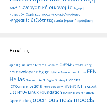
Συνεργατική οικονομία
Κοινά
Τεχνητή
Ψηφιακές Υποδομές
Χωρίς κατηγορία
Νοημοσύνη
Ψηφιακές δεξιότητες
ενιαία ψηφιακή πρόσβαση
Ετικέτες
CoEPM²
agile
BigBlueButton
bitcom
C.Ioannina
crowdsourcing
EEN
developer.nbg.gr
DESI
digital
e-Government Forum
Hellas
Globelics
ENA institute
EU Digital Strategy
Invent ICT
ICTConference 2018
lawspot
interoperability
Linux Foundation
LIEE NTUA
MATRIX
Moodle
nomads
open business models
Open Banking