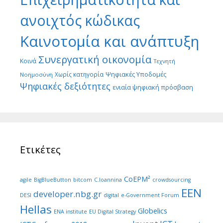
ανοιχτός κώδικας
Καινοτομία και ανάπτυξη
Συνεργατική οικονομία
Κοινά
Τεχνητή
Ψηφιακές Υποδομές
Χωρίς κατηγορία
Νοημοσύνη
Ψηφιακές δεξιότητες
ενιαία ψηφιακή πρόσβαση
Ετικέτες
CoEPM²
agile
BigBlueButton
bitcom
C.Ioannina
crowdsourcing
EEN
developer.nbg.gr
DESI
digital
e-Government Forum
Hellas
Globelics
ENA institute
EU Digital Strategy