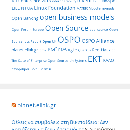
Invent ICT
ICTConference 2018
lawspot
interoperability
Linux Foundation
LIEE NTUA
MATRIX
Moodle
nomads
open business models
Open Banking
Open Source
Open Forum Europe
opensource
Open
OSPO
OSPO Alliance
Source Jobs Report
Open UK
PM²
planet.ellak.gr
PM²-Agile
Red Hat
pm2
Quarkus
riot
ΕΚΤ
ΚΑΛΟ
The State of Enterprise Open Source
UniSystems
αλγόριθμοι
μένουμε σπίτι
planet.ellak.gr
Θέλεις να συμβάλεις στη Βικιπαίδεια; Δεν
χρειάζεται να ξεκινήσεις μόνος
8 Αυγούστου