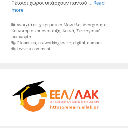
Τέτοιοι χώροι υπάρχουν παντού …
Read
more
Categories
Ανοιχτά επιχειρηματικά Μοντέλα
,
Ανοιχτότητα
,
Καινοτομία και ανάπτυξη
,
Κοινά
,
Συνεργατική
οικονομία
Tags
C.Ioannina
,
co-workingspace
,
digital
,
nomads
Leave a comment