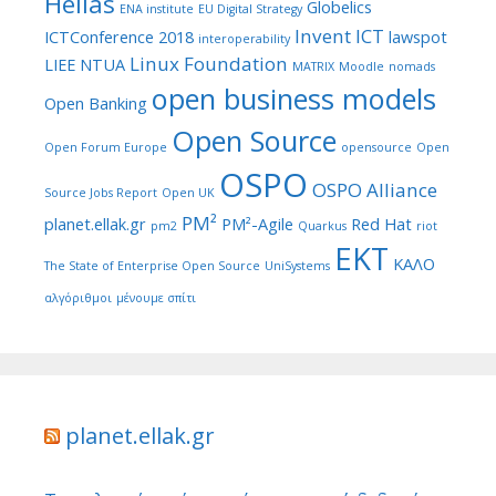
Hellas
Globelics
ENA institute
EU Digital Strategy
Invent ICT
ICTConference 2018
lawspot
interoperability
Linux Foundation
LIEE NTUA
MATRIX
Moodle
nomads
open business models
Open Banking
Open Source
Open Forum Europe
opensource
Open
OSPO
OSPO Alliance
Source Jobs Report
Open UK
PM²
planet.ellak.gr
PM²-Agile
Red Hat
pm2
Quarkus
riot
ΕΚΤ
ΚΑΛΟ
The State of Enterprise Open Source
UniSystems
αλγόριθμοι
μένουμε σπίτι
planet.ellak.gr