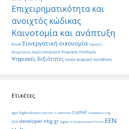
Επιχειρηματικότητα και
ανοιχτός κώδικας
Καινοτομία και ανάπτυξη
Συνεργατική οικονομία
Κοινά
Τεχνητή
Ψηφιακές Υποδομές
Χωρίς κατηγορία
Νοημοσύνη
Ψηφιακές δεξιότητες
ενιαία ψηφιακή πρόσβαση
Ετικέτες
CoEPM²
agile
BigBlueButton
bitcom
C.Ioannina
crowdsourcing
EEN
developer.nbg.gr
DESI
digital
e-Government Forum