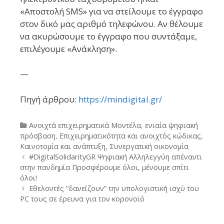
«Αποστολή SMS» για να στείλουμε το έγγραφο
στον δικό μας αριθμό τηλεφώνου. Αν θέλουμε
να ακυρώσουμε το έγγραφο που συντάξαμε,
επιλέγουμε «Ανάκληση».
—
Πηγή άρθρου:
https://mindigital.gr/
Categories
Ανοιχτά επιχειρηματικά Μοντέλα
,
ενιαία ψηφιακή
πρόσβαση
,
Επιχειρηματικότητα και ανοιχτός κώδικας
,
Καινοτομία και ανάπτυξη
,
Συνεργατική οικονομία
Post
#DigitalSolidarityGR Ψηφιακή Αλληλεγγύη απέναντι
navigation
στην πανδημία Προσφέρουμε όλοι, μένουμε σπίτι
όλοι!
Εθελοντές “δανείζουν” την υπολογιστική ισχύ του
PC τους σε έρευνα για τον κορονοϊό