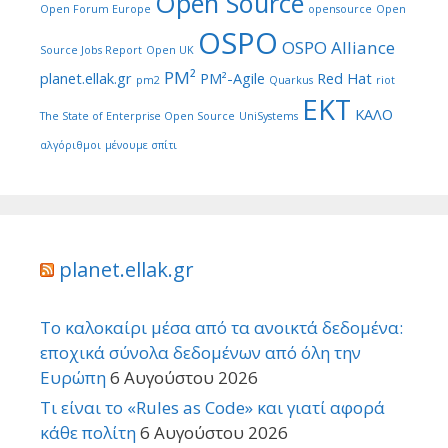
Open Source
Open Forum Europe
opensource
Open
OSPO
OSPO Alliance
Source Jobs Report
Open UK
PM²
planet.ellak.gr
PM²-Agile
Red Hat
pm2
Quarkus
riot
ΕΚΤ
ΚΑΛΟ
The State of Enterprise Open Source
UniSystems
αλγόριθμοι
μένουμε σπίτι
planet.ellak.gr
Το καλοκαίρι μέσα από τα ανοικτά δεδομένα:
εποχικά σύνολα δεδομένων από όλη την
Ευρώπη
6 Αυγούστου 2026
Τι είναι το «Rules as Code» και γιατί αφορά
κάθε πολίτη
6 Αυγούστου 2026