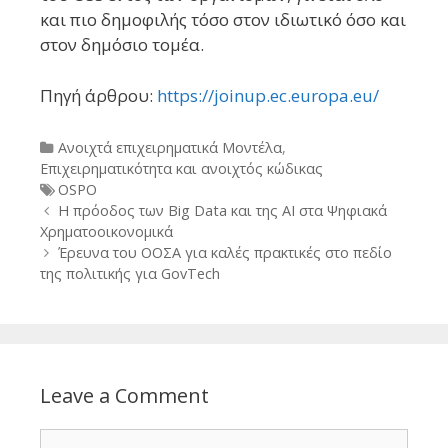
και πιο δημοφιλής τόσο στον ιδιωτικό όσο και
στον δημόσιο τομέα.
Πηγή άρθρου:
https://joinup.ec.europa.eu/
Categories
Ανοιχτά επιχειρηματικά Μοντέλα
,
Επιχειρηματικότητα και ανοιχτός κώδικας
Tags
OSPO
Post
Η πρόοδος των Big Data και της AI στα Ψηφιακά
navigation
Χρηματοοικονομικά
Έρευνα του ΟΟΣΑ για καλές πρακτικές στο πεδίο
της πολιτικής για GovTech
Leave a Comment