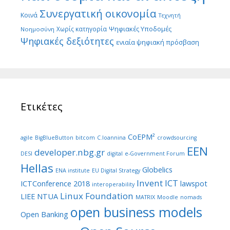
Συνεργατική οικονομία
Κοινά
Τεχνητή
Ψηφιακές Υποδομές
Χωρίς κατηγορία
Νοημοσύνη
Ψηφιακές δεξιότητες
ενιαία ψηφιακή πρόσβαση
Ετικέτες
CoEPM²
agile
BigBlueButton
bitcom
C.Ioannina
crowdsourcing
EEN
developer.nbg.gr
DESI
digital
e-Government Forum
Hellas
Globelics
ENA institute
EU Digital Strategy
Invent ICT
ICTConference 2018
lawspot
interoperability
Linux Foundation
LIEE NTUA
MATRIX
Moodle
nomads
open business models
Open Banking